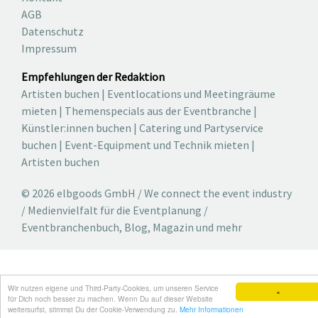
AGB
Datenschutz
Impressum
Empfehlungen der Redaktion
Artisten buchen
|
Eventlocations und Meetingräume
mieten
|
Themenspecials aus der Eventbranche
|
Künstler:innen buchen
|
Catering und Partyservice
buchen
|
Event-Equipment und Technik mieten
|
Artisten buchen
© 2026 elbgoods GmbH / We connect the event industry
/ Medienvielfalt für die Eventplanung /
Eventbranchenbuch, Blog, Magazin und mehr
Wir nutzen eigene und Third-Party-Cookies, um unseren Service
×
für Dich noch besser zu machen. Wenn Du auf dieser Website
weitersurfst, stimmst Du der Cookie-Verwendung zu.
Mehr Informationen