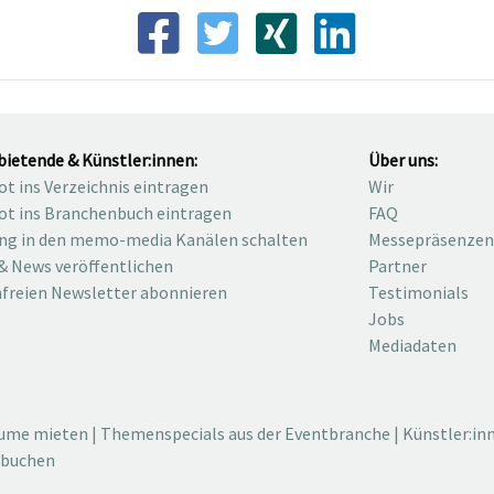
bietende & Künstler:innen:
Über uns:
t ins Verzeichnis eintragen
Wir
t ins Branchenbuch eintragen
FAQ
ng in den memo-media Kanälen schalten
Messepräsenzen
& News veröffentlichen
Partner
freien Newsletter abonnieren
Testimonials
Jobs
Mediadaten
äume mieten
|
Themenspecials aus der Eventbranche
|
Künstler:in
 buchen