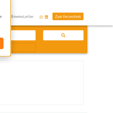
os
og
memoLetter
Zum Verzeichnis