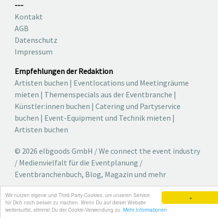
---
Kontakt
AGB
Datenschutz
Impressum
Empfehlungen der Redaktion
Artisten buchen
|
Eventlocations und Meetingräume
mieten
|
Themenspecials aus der Eventbranche
|
Künstler:innen buchen
|
Catering und Partyservice
buchen
|
Event-Equipment und Technik mieten
|
Artisten buchen
© 2026 elbgoods GmbH / We connect the event industry
/ Medienvielfalt für die Eventplanung /
Eventbranchenbuch, Blog, Magazin und mehr
Wir nutzen eigene und Third-Party-Cookies, um unseren Service
×
für Dich noch besser zu machen. Wenn Du auf dieser Website
weitersurfst, stimmst Du der Cookie-Verwendung zu.
Mehr Informationen