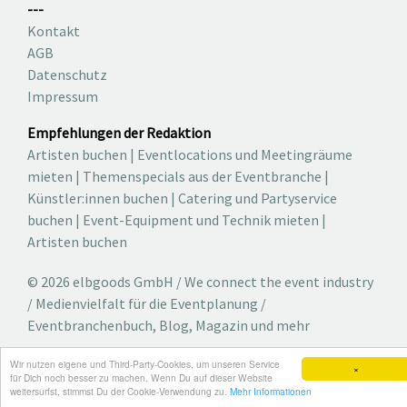
---
Kontakt
AGB
Datenschutz
Impressum
Empfehlungen der Redaktion
Artisten buchen
|
Eventlocations und Meetingräume
mieten
|
Themenspecials aus der Eventbranche
|
Künstler:innen buchen
|
Catering und Partyservice
buchen
|
Event-Equipment und Technik mieten
|
Artisten buchen
© 2026 elbgoods GmbH / We connect the event industry
/ Medienvielfalt für die Eventplanung /
Eventbranchenbuch, Blog, Magazin und mehr
Wir nutzen eigene und Third-Party-Cookies, um unseren Service
×
für Dich noch besser zu machen. Wenn Du auf dieser Website
weitersurfst, stimmst Du der Cookie-Verwendung zu.
Mehr Informationen