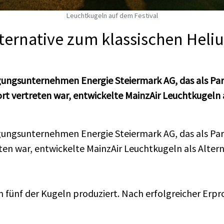
Leuchtkugeln auf dem Festival
lternative zum klassischen Hel
rgungsunternehmen Energie Steiermark AG, das als Pa
ort vertreten war, entwickelte MainzAir Leuchtkugeln 
or­gungs­un­ter­neh­men En­er­gie Stei­er­mark AG, das als Pa
en war, ent­wi­ckel­te Main­zAir Leucht­ku­geln als Al­ter­na
 fünf der Ku­geln pro­du­ziert. Nach er­folg­rei­cher Er­pr