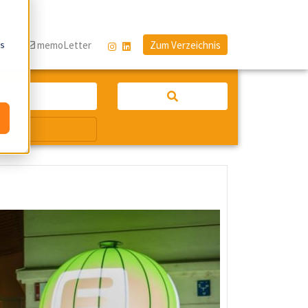
os
og
memoLetter
Zum Verzeichnis