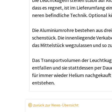
Die Leucht­ku­geln ste­hen sta­bil auf A
dass es reg­net, ist im Lie­fer­um­fang 
ne­ren be­find­li­che Tech­nik. Op­tio­nal 
Die Alu­mi­ni­um­roh­re be­ste­hen aus dr
schen­stück. Die in­nen­lie­gen­de Ver­ka­
das Mit­tel­stück weg­zu­las­sen und so 
Das Trans­port­vo­lu­men der Leucht­ku­ge
ent­fal­len und sie statt­des­sen per Dau
für im­mer wie­der He­li­um nach­ge­kauft
ent­ste­hen.
zurück zur News-Übersicht