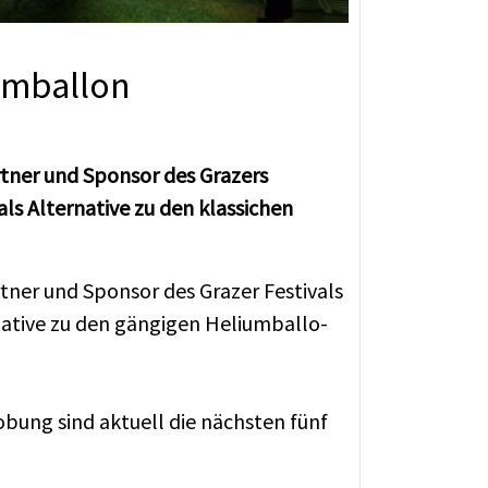
iumballon
rtner und Sponsor des Grazers
als Alternative zu den klassichen
rt­ner und Spon­sor des Gra­zer Fes­ti­vals
­ti­ve zu den gän­gi­gen He­li­um­bal­lo­
o­bung sind ak­tu­ell die nächs­ten fünf