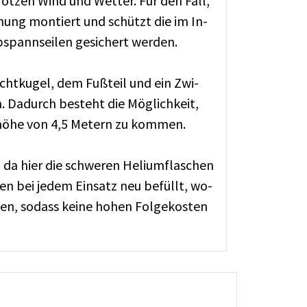
 trotzen Wind und Wet­ter. Für den Fall,
f­nung mon­tiert und schützt die im In­
b­spann­sei­len ge­si­chert wer­den.
ucht­ku­gel, dem Fuß­teil und ein Zwi­
n. Da­durch be­steht die Mög­lich­keit,
t­hö­he von 4,5 Me­tern zu kom­men.
 da hier die schwe­ren He­li­um­fla­schen
den bei je­dem Ein­satz neu be­füllt, wo­
en, so­dass kei­ne ho­hen Fol­ge­kos­ten