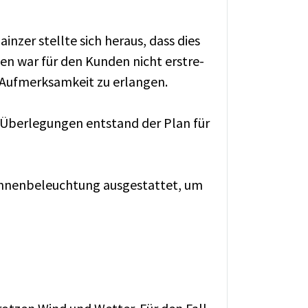
in­zer stell­te sich her­aus, dass dies
o­nen war für den Kun­den nicht er­stre­
 Auf­merk­sam­keit zu er­lan­gen.
n Über­le­gun­gen ent­stand der Plan für
n­nen­be­leuch­tung aus­ge­stat­tet, um