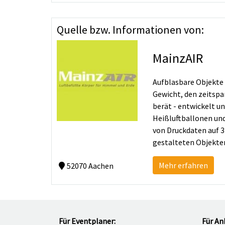
Quelle bzw. Informationen von:
MainzAIR
Aufblasbare Objekte 
Gewicht, den zeitsp
berät - entwickelt u
Heißluftballonen und
von Druckdaten auf 3
gestalteten Objekten
Mehr erfahren
52070 Aachen
Für Eventplaner:
Für An