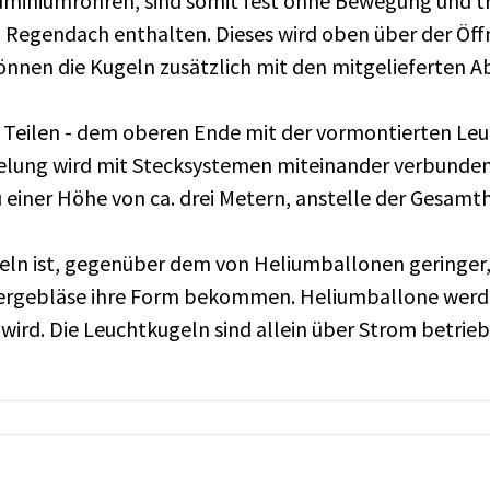
lu­mi­ni­um­roh­ren, sind so­mit fest ohne Be­we­gung und
ein Re­gen­dach ent­hal­ten. Die­ses wird oben über der Öf
kön­nen die Ku­geln zu­sätz­lich mit den mit­ge­lie­fer­ten A
ei Tei­len - dem obe­ren Ende mit der vor­mon­tier­ten Le
be­lung wird mit Steck­sys­te­men mit­ein­an­der ver­bun­de
zu ei­ner Höhe von ca. drei Me­tern, an­stel­le der Ge­sam
ln ist, ge­gen­über dem von He­li­um­bal­lo­nen ge­rin­ger,
­er­geblä­se ihre Form be­kom­men. He­li­um­bal­lo­ne wer­
 wird. Die Leucht­ku­geln sind al­lein über Strom be­trie­b