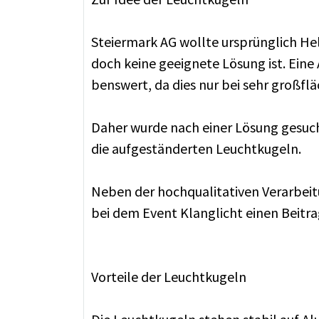
Stei­er­mark AG woll­te ur­sprüng­lich He­
doch kei­ne ge­eig­ne­te Lö­sung ist. Eine
bens­wert, da dies nur bei sehr groß­flä­c
Da­her wur­de nach ei­ner Lö­sung ge­such
die auf­ge­stän­der­ten Leucht­ku­geln.
Ne­ben der hoch­qua­li­ta­ti­ven Ver­ar­be
bei dem Event Klang­licht ei­nen Bei­trag
Vorteile der Leuchtkugeln