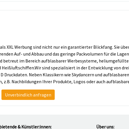
als XXL Werbung sind nicht nur ein garantierter Blickfang. Sie ü
arenden Auf- und Abbau und das geringe Packvolumen für die Lag
nd betreut im Bereich aufblasbarer Werbesysteme, heliumgefüllt
 Heißluftschiffen.Wir sind spezialisiert in der Entwicklung von d
 D Druckdaten. Neben Klassikern wie Skydancern und aufblasbaren T
, z.B. Nachbildungen Ihrer Produkte, Logos oder auch aufblasba
Unverbindlich anfragen
bietende & Künstler:innen:
Über uns: