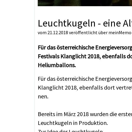
Leuchtkugeln - eine A
vom 21.12.2018
veröffentlicht über
meinMemo
Für das österreichische Energieverso
Festivals Klanglicht 2018, ebenfalls d
Heliumballons.
Für das ös­ter­rei­chi­sche En­er­gie­ver­s
Klang­licht 2018, eben­falls dort ver­tre­t
nen.
Be­reits im März 2018 wur­den die ers­ten
Leucht­ku­geln in Pro­duk­ti­on.
Zur Idee der Leuchtkugeln