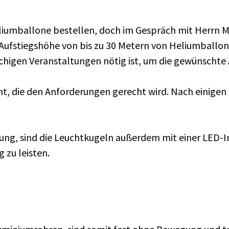
li­um­bal­lo­ne be­stel­len, doch im Ge­spräch mit Herrn Ma
 Auf­stiegs­hö­he von bis zu 30 Me­tern von He­li­um­bal­l
hi­gen Ver­an­stal­tun­gen nö­tig ist, um die ge­wünsch­te
t, die den An­for­de­run­gen ge­recht wird. Nach ei­ni­ge
i­tung, sind die Leucht­ku­geln au­ßer­dem mit ei­ner LED-I
 zu leis­ten.