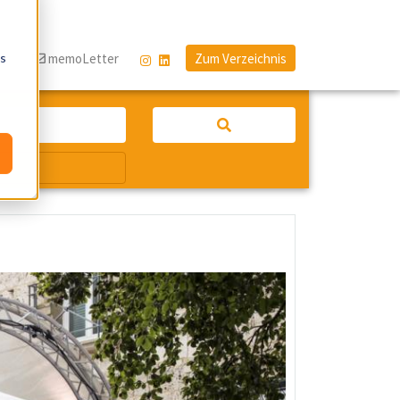
os
og
memoLetter
Zum Verzeichnis