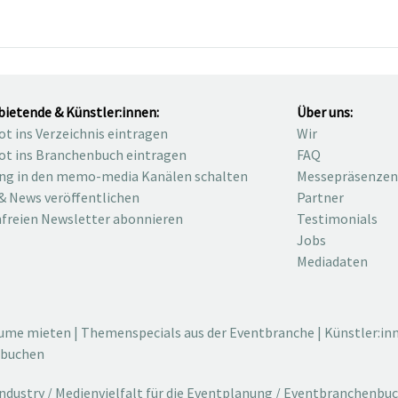
bietende & Künstler:innen:
Über uns:
t ins Verzeichnis eintragen
Wir
t ins Branchenbuch eintragen
FAQ
ng in den memo-media Kanälen schalten
Messepräsenzen
& News veröffentlichen
Partner
freien Newsletter abonnieren
Testimonials
Jobs
Mediadaten
äume mieten
|
Themenspecials aus der Eventbranche
|
Künstler:in
 buchen
dustry / Medienvielfalt für die Eventplanung / Eventbranchenbu