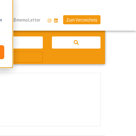
os
og
memoLetter
Zum Verzeichnis