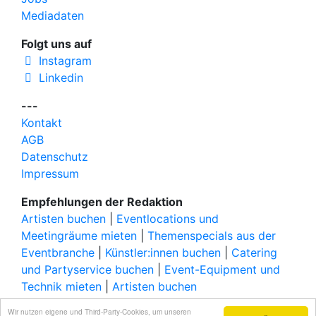
Mediadaten
Folgt uns auf
Instagram
Linkedin
---
Kontakt
AGB
Datenschutz
Impressum
Empfehlungen der Redaktion
Artisten buchen
|
Eventlocations und
Meetingräume mieten
|
Themenspecials aus der
Eventbranche
|
Künstler:innen buchen
|
Catering
und Partyservice buchen
|
Event-Equipment und
Technik mieten
|
Artisten buchen
© 2026 elbgoods GmbH / We connect the event
Wir nutzen eigene und Third-Party-Cookies, um unseren
×