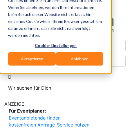
Cookies finden Sie in unserer Datenschutzrichtlinie.
zurück zur News-Übersicht
Wenn Sie ablehnen, werden Ihre Informationen
beim Besuch dieser Website nicht erfasst. Ein
einzelnes Cookie wird in Ihrem Browser gesetzt, um
vom 08.08.2026
veröffentlicht über
meinMemo
daran zu erinnern, dass Sie nicht nachverfolgt
werden möchten.
zurück zur News-Übersicht
Was? Künstler, Zelte, Bands, Catering, ...
Cookie-Einstellungen
Wo? Stadt, PLZ, Ort
Akzeptieren
Ablehnen
Wir suchen für Dich
ANZEIGE
Für Eventplaner:
Eventanbietende finden
kostenfreien Anfrage-Service nutzen