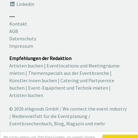
Linkedin
---
Kontakt
AGB
Datenschutz
Impressum
Empfehlungen der Redaktion
Artisten buchen
|
Eventlocations und Meetingräume
mieten
|
Themenspecials aus der Eventbranche
|
Künstler:innen buchen
|
Catering und Partyservice
buchen
|
Event-Equipment und Technik mieten
|
Artisten buchen
© 2026 elbgoods GmbH / We connect the event industry
/ Medienvielfalt für die Eventplanung /
Eventbranchenbuch, Blog, Magazin und mehr
Wir nutzen eigene und Third-Party-Cookies, um unseren Service