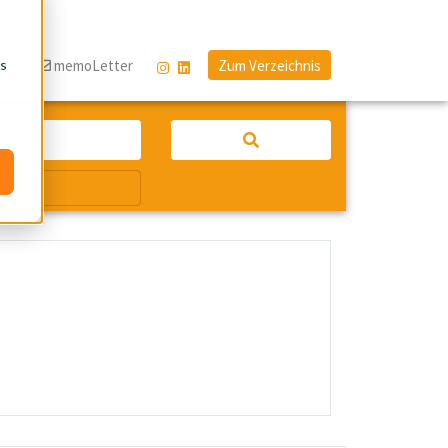
os
og
memoLetter
Zum Verzeichnis