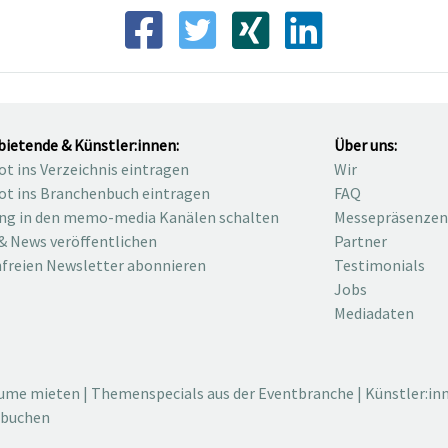
bietende & Künstler:innen:
Über uns:
t ins Verzeichnis eintragen
Wir
t ins Branchenbuch eintragen
FAQ
ng in den memo-media Kanälen schalten
Messepräsenzen
& News veröffentlichen
Partner
freien Newsletter abonnieren
Testimonials
Jobs
Mediadaten
äume mieten
|
Themenspecials aus der Eventbranche
|
Künstler:in
 buchen