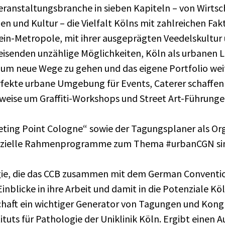
eranstaltungsbranche in sieben Kapiteln – von Wirts
n und Kultur – die Vielfalt Kölns mit zahlreichen Fa
in-Metropole, mit ihrer ausgeprägten Veedelskultur 
lreisenden unzählige Möglichkeiten, Köln als urbanen
um neue Wege zu gehen und das eigene Portfolio weit
erfekte urbane Umgebung für Events, Caterer schaffe
se um Graffiti-Workshops und Street Art-Führungen
eeting Point Cologne“ sowie der Tagungsplaner als Org
ezielle Rahmenprogramme zum Thema #urbanCGN sind 
ie, die das CCB zusammen mit dem German Convention
nblicke in ihre Arbeit und damit in die Potenziale Kö
chaft ein wichtiger Generator von Tagungen und Kongres
tituts für Pathologie der Uniklinik Köln. Ergibt einen