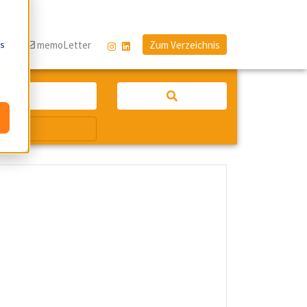
os
og
memoLetter
Zum Verzeichnis