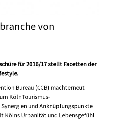
sbranche von
chüre für 2016/17 stellt Facetten der
estyle.
vention Bureau (CCB) machterneut
d zum KölnTourismus-
en Synergien und Anknüpfungspunkte
elt Kölns Urbanität und Lebensgefühl