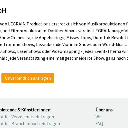
bH
von LEGRAIN Productions erstreckt sich von Musikproduktionen fü
g und Filmproduktionen. Darüber hinaus vereint LEGRAIN ausgef
 Show Orchestra, die Angelstrings, Misses Toms, Dum Tak Revolut
e Trommelshows, bezaubernde Violinen Shows oder World-Music -
 Shows, Laser Shows oder Videomapping - jedes Event-Thema wird
hält jede Veranstaltung eine maßgeschneiderte Show, ganz nach 
Unverbindlich anfragen
bietende & Künstler:innen:
Über uns:
t ins Verzeichnis eintragen
Wir
t ins Branchenbuch eintragen
FAQ