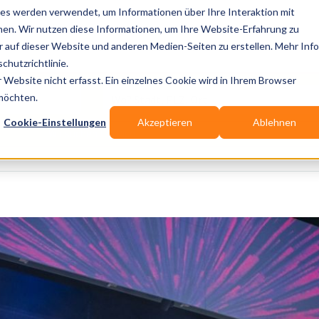
es werden verwendet, um Informationen über Ihre Interaktion mit
nen. Wir nutzen diese Informationen, um Ihre Website-Erfahrung zu
auf dieser Website und anderen Medien-Seiten zu erstellen. Mehr Inf
Publikationen
Branchen-Infos
Services
Bl
chutzrichtlinie.
Website nicht erfasst. Ein einzelnes Cookie wird in Ihrem Browser
Wo? Stadt, PLZ, Ort
 möchten.
Cookie-Einstellungen
Akzeptieren
Ablehnen
Wir suchen für Dich