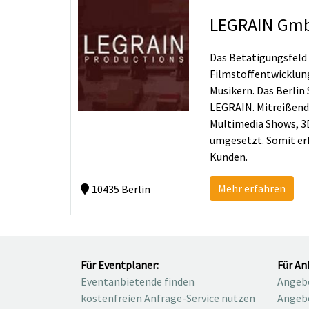
LEGRAIN Gm
Das Betätigungsfeld 
Filmstoffentwicklun
Musikern. Das Berlin
LEGRAIN. Mitreißend
Multimedia Shows, 3D
umgesetzt. Somit er
Kunden.
Mehr erfahren
10435 Berlin
Für Eventplaner:
Für An
Eventanbietende finden
Angebo
kostenfreien Anfrage-Service nutzen
Angebo