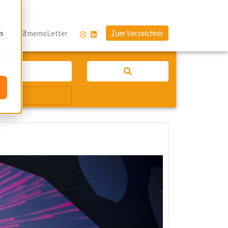
os
og
memoLetter
Zum Verzeichnis