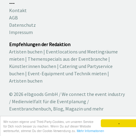
---
Kontakt
AGB
Datenschutz
Impressum
Empfehlungen der Redaktion
Artisten buchen
|
Eventlocations und Meetingräume
mieten
|
Themenspecials aus der Eventbranche
|
Künstler:innen buchen
|
Catering und Partyservice
buchen
|
Event-Equipment und Technik mieten
|
Artisten buchen
© 2026 elbgoods GmbH / We connect the event industry
/ Medienvielfalt für die Eventplanung /
Eventbranchenbuch, Blog, Magazin und mehr
Wir nutzen eigene und Third-Party-Cookies, um unseren Service
×
für Dich noch besser zu machen. Wenn Du auf dieser Website
weitersurfst, stimmst Du der Cookie-Verwendung zu.
Mehr Informationen