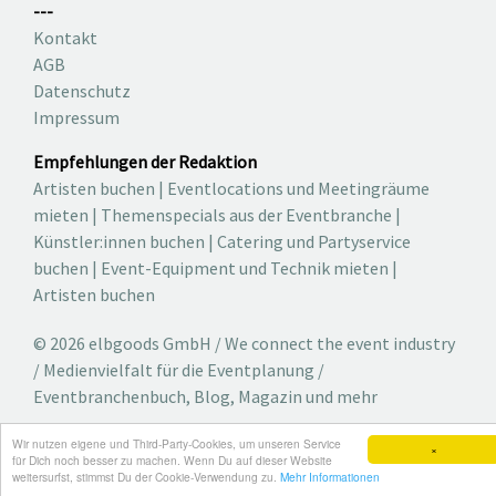
---
Kontakt
AGB
Datenschutz
Impressum
Empfehlungen der Redaktion
Artisten buchen
|
Eventlocations und Meetingräume
mieten
|
Themenspecials aus der Eventbranche
|
Künstler:innen buchen
|
Catering und Partyservice
buchen
|
Event-Equipment und Technik mieten
|
Artisten buchen
© 2026 elbgoods GmbH / We connect the event industry
/ Medienvielfalt für die Eventplanung /
Eventbranchenbuch, Blog, Magazin und mehr
Wir nutzen eigene und Third-Party-Cookies, um unseren Service
×
für Dich noch besser zu machen. Wenn Du auf dieser Website
weitersurfst, stimmst Du der Cookie-Verwendung zu.
Mehr Informationen