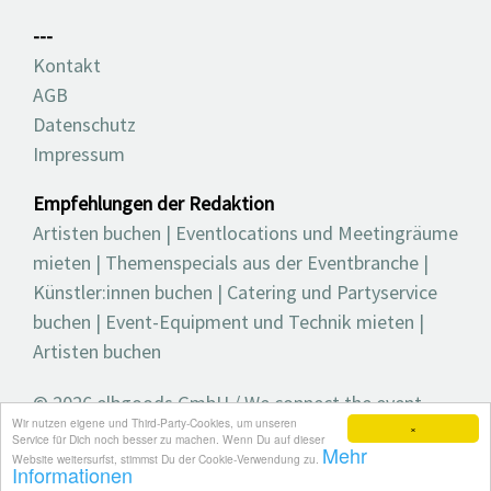
---
Kontakt
AGB
Datenschutz
Impressum
Empfehlungen der Redaktion
Artisten buchen
|
Eventlocations und Meetingräume
mieten
|
Themenspecials aus der Eventbranche
|
Künstler:innen buchen
|
Catering und Partyservice
buchen
|
Event-Equipment und Technik mieten
|
Artisten buchen
© 2026 elbgoods GmbH / We connect the event
Wir nutzen eigene und Third-Party-Cookies, um unseren
industry / Medienvielfalt für die Eventplanung /
×
Service für Dich noch besser zu machen. Wenn Du auf dieser
Mehr
Eventbranchenbuch, Blog, Magazin und mehr
Website weitersurfst, stimmst Du der Cookie-Verwendung zu.
Informationen