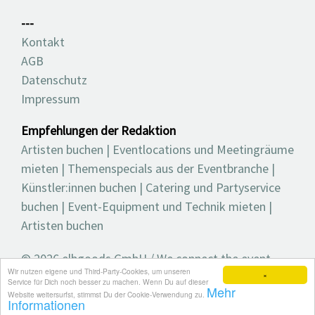
---
Kontakt
AGB
Datenschutz
Impressum
Empfehlungen der Redaktion
Artisten buchen
|
Eventlocations und Meetingräume
mieten
|
Themenspecials aus der Eventbranche
|
Künstler:innen buchen
|
Catering und Partyservice
buchen
|
Event-Equipment und Technik mieten
|
Artisten buchen
© 2026 elbgoods GmbH / We connect the event
Wir nutzen eigene und Third-Party-Cookies, um unseren
industry / Medienvielfalt für die Eventplanung /
×
Service für Dich noch besser zu machen. Wenn Du auf dieser
Mehr
Eventbranchenbuch, Blog, Magazin und mehr
Website weitersurfst, stimmst Du der Cookie-Verwendung zu.
Informationen