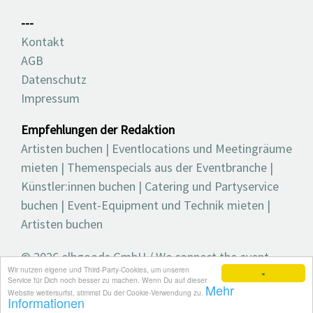
---
Kontakt
AGB
Datenschutz
Impressum
Empfehlungen der Redaktion
Artisten buchen
|
Eventlocations und Meetingräume
mieten
|
Themenspecials aus der Eventbranche
|
Künstler:innen buchen
|
Catering und Partyservice
buchen
|
Event-Equipment und Technik mieten
|
Artisten buchen
© 2026 elbgoods GmbH / We connect the event
Wir nutzen eigene und Third-Party-Cookies, um unseren
industry / Medienvielfalt für die Eventplanung /
×
Service für Dich noch besser zu machen. Wenn Du auf dieser
Mehr
Eventbranchenbuch, Blog, Magazin und mehr
Website weitersurfst, stimmst Du der Cookie-Verwendung zu.
Informationen