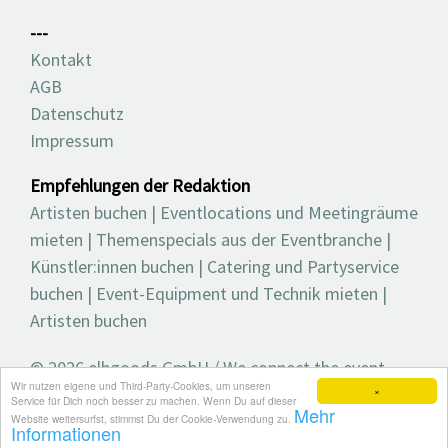
---
Kontakt
AGB
Datenschutz
Impressum
Empfehlungen der Redaktion
Artisten buchen
|
Eventlocations und Meetingräume
mieten
|
Themenspecials aus der Eventbranche
|
Künstler:innen buchen
|
Catering und Partyservice
buchen
|
Event-Equipment und Technik mieten
|
Artisten buchen
© 2026 elbgoods GmbH / We connect the event
Wir nutzen eigene und Third-Party-Cookies, um unseren
industry / Medienvielfalt für die Eventplanung /
×
Service für Dich noch besser zu machen. Wenn Du auf dieser
Mehr
Eventbranchenbuch, Blog, Magazin und mehr
Website weitersurfst, stimmst Du der Cookie-Verwendung zu.
Informationen