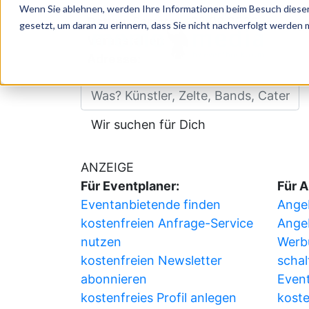
Wenn Sie ablehnen, werden Ihre Informationen beim Besuch dieser 
Datum:
Samstag, 08.08.2026
gesetzt, um daran zu erinnern, dass Sie nicht nachverfolgt werden
P
Veranstalter:
Adresse:
ünstler, Zelte, Bands, Catering, ...
Wir suchen für Dich
ANZEIGE
Für Eventplaner:
Für A
Eventanbietende finden
Angeb
kostenfreien Anfrage-Service
Ange
nutzen
Werb
kostenfreien Newsletter
schal
abonnieren
Event
kostenfreies Profil anlegen
koste