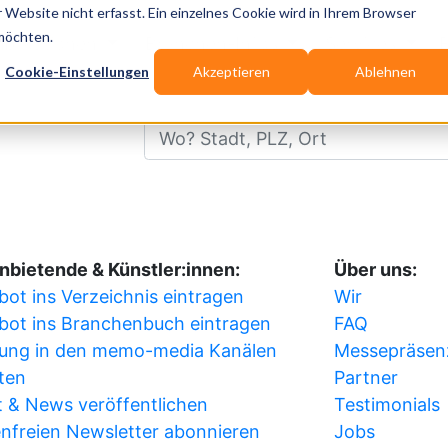
Website nicht erfasst. Ein einzelnes Cookie wird in Ihrem Browser
 möchten.
ublikationen
Branchen-Infos
Services
Cookie-Einstellungen
Akzeptieren
Ablehnen
Wo? Stadt, PLZ, Ort
nbietende & Künstler:innen:
Über uns:
ot ins Verzeichnis eintragen
Wir
bot ins Branchenbuch eintragen
FAQ
ung in den memo-media Kanälen
Messepräsen
ten
Partner
 & News veröffentlichen
Testimonials
nfreien Newsletter abonnieren
Jobs