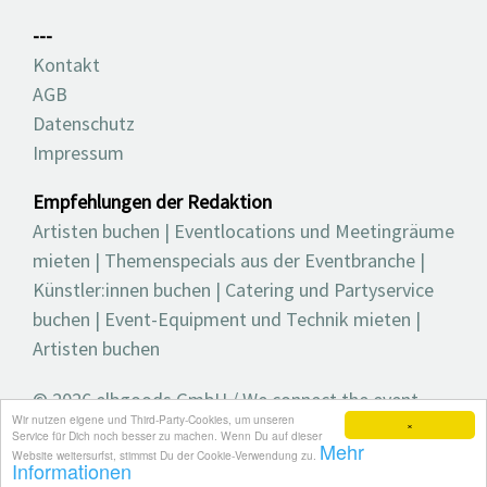
---
Kontakt
AGB
Datenschutz
Impressum
Empfehlungen der Redaktion
Artisten buchen
|
Eventlocations und Meetingräume
mieten
|
Themenspecials aus der Eventbranche
|
Künstler:innen buchen
|
Catering und Partyservice
buchen
|
Event-Equipment und Technik mieten
|
Artisten buchen
© 2026 elbgoods GmbH / We connect the event
Wir nutzen eigene und Third-Party-Cookies, um unseren
industry / Medienvielfalt für die Eventplanung /
×
Service für Dich noch besser zu machen. Wenn Du auf dieser
Mehr
Eventbranchenbuch, Blog, Magazin und mehr
Website weitersurfst, stimmst Du der Cookie-Verwendung zu.
Informationen