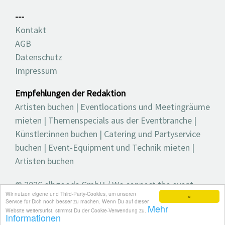
---
Kontakt
AGB
Datenschutz
Impressum
Empfehlungen der Redaktion
Artisten buchen
|
Eventlocations und Meetingräume
mieten
|
Themenspecials aus der Eventbranche
|
Künstler:innen buchen
|
Catering und Partyservice
buchen
|
Event-Equipment und Technik mieten
|
Artisten buchen
© 2026 elbgoods GmbH / We connect the event
Wir nutzen eigene und Third-Party-Cookies, um unseren
industry / Medienvielfalt für die Eventplanung /
×
Service für Dich noch besser zu machen. Wenn Du auf dieser
Mehr
Eventbranchenbuch, Blog, Magazin und mehr
Website weitersurfst, stimmst Du der Cookie-Verwendung zu.
Informationen