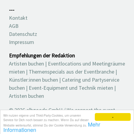
---
Kontakt
AGB
Datenschutz
Impressum
Empfehlungen der Redaktion
Artisten buchen
|
Eventlocations und Meetingräume
mieten
|
Themenspecials aus der Eventbranche
|
Künstler:innen buchen
|
Catering und Partyservice
buchen
|
Event-Equipment und Technik mieten
|
Artisten buchen
© 2026 elbgoods GmbH / We connect the event
Wir nutzen eigene und Third-Party-Cookies, um unseren
industry / Medienvielfalt für die Eventplanung /
×
Service für Dich noch besser zu machen. Wenn Du auf dieser
Mehr
Eventbranchenbuch, Blog, Magazin und mehr
Website weitersurfst, stimmst Du der Cookie-Verwendung zu.
Informationen