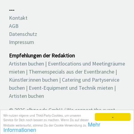
---
Kontakt
AGB
Datenschutz
Impressum
Empfehlungen der Redaktion
Artisten buchen
|
Eventlocations und Meetingräume
mieten
|
Themenspecials aus der Eventbranche
|
Künstler:innen buchen
|
Catering und Partyservice
buchen
|
Event-Equipment und Technik mieten
|
Artisten buchen
© 2026 elbgoods GmbH / We connect the event
Wir nutzen eigene und Third-Party-Cookies, um unseren
industry / Medienvielfalt für die Eventplanung /
×
Service für Dich noch besser zu machen. Wenn Du auf dieser
Mehr
Eventbranchenbuch, Blog, Magazin und mehr
Website weitersurfst, stimmst Du der Cookie-Verwendung zu.
Informationen