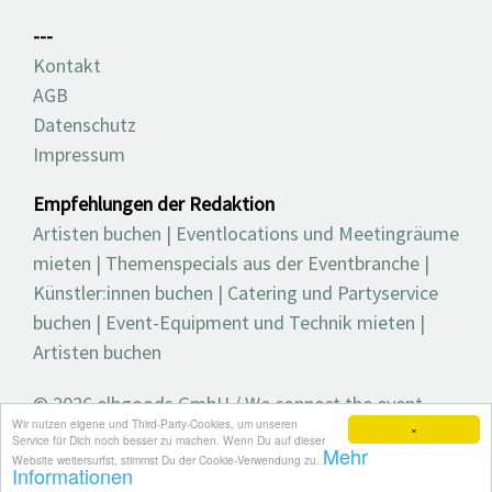
---
Kontakt
AGB
Datenschutz
Impressum
Empfehlungen der Redaktion
Artisten buchen
|
Eventlocations und Meetingräume
mieten
|
Themenspecials aus der Eventbranche
|
Künstler:innen buchen
|
Catering und Partyservice
buchen
|
Event-Equipment und Technik mieten
|
Artisten buchen
© 2026 elbgoods GmbH / We connect the event
Wir nutzen eigene und Third-Party-Cookies, um unseren
industry / Medienvielfalt für die Eventplanung /
×
Service für Dich noch besser zu machen. Wenn Du auf dieser
Mehr
Eventbranchenbuch, Blog, Magazin und mehr
Website weitersurfst, stimmst Du der Cookie-Verwendung zu.
Informationen