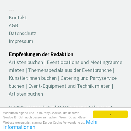
---
Kontakt
AGB
Datenschutz
Impressum
Empfehlungen der Redaktion
Artisten buchen
|
Eventlocations und Meetingräume
mieten
|
Themenspecials aus der Eventbranche
|
Künstler:innen buchen
|
Catering und Partyservice
buchen
|
Event-Equipment und Technik mieten
|
Artisten buchen
© 2026 elbgoods GmbH / We connect the event
Wir nutzen eigene und Third-Party-Cookies, um unseren
industry / Medienvielfalt für die Eventplanung /
×
Service für Dich noch besser zu machen. Wenn Du auf dieser
Mehr
Eventbranchenbuch, Blog, Magazin und mehr
Website weitersurfst, stimmst Du der Cookie-Verwendung zu.
Informationen