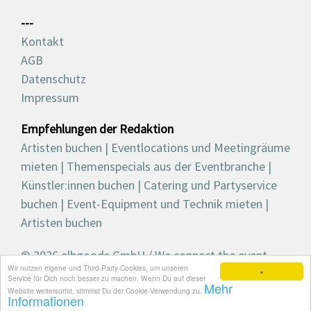
---
Kontakt
AGB
Datenschutz
Impressum
Empfehlungen der Redaktion
Artisten buchen
|
Eventlocations und Meetingräume
mieten
|
Themenspecials aus der Eventbranche
|
Künstler:innen buchen
|
Catering und Partyservice
buchen
|
Event-Equipment und Technik mieten
|
Artisten buchen
© 2026 elbgoods GmbH / We connect the event
Wir nutzen eigene und Third-Party-Cookies, um unseren
industry / Medienvielfalt für die Eventplanung /
×
Service für Dich noch besser zu machen. Wenn Du auf dieser
Mehr
Eventbranchenbuch, Blog, Magazin und mehr
Website weitersurfst, stimmst Du der Cookie-Verwendung zu.
Informationen