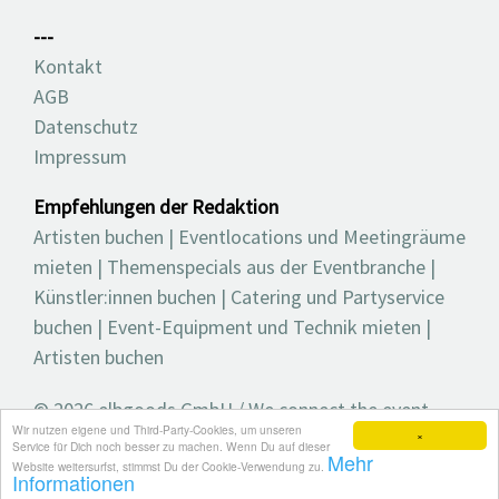
---
Kontakt
AGB
Datenschutz
Impressum
Empfehlungen der Redaktion
Artisten buchen
|
Eventlocations und Meetingräume
mieten
|
Themenspecials aus der Eventbranche
|
Künstler:innen buchen
|
Catering und Partyservice
buchen
|
Event-Equipment und Technik mieten
|
Artisten buchen
© 2026 elbgoods GmbH / We connect the event
Wir nutzen eigene und Third-Party-Cookies, um unseren
industry / Medienvielfalt für die Eventplanung /
×
Service für Dich noch besser zu machen. Wenn Du auf dieser
Mehr
Eventbranchenbuch, Blog, Magazin und mehr
Website weitersurfst, stimmst Du der Cookie-Verwendung zu.
Informationen