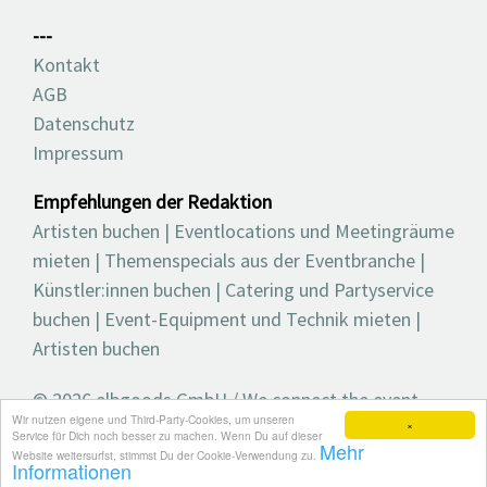
---
Kontakt
AGB
Datenschutz
Impressum
Empfehlungen der Redaktion
Artisten buchen
|
Eventlocations und Meetingräume
mieten
|
Themenspecials aus der Eventbranche
|
Künstler:innen buchen
|
Catering und Partyservice
buchen
|
Event-Equipment und Technik mieten
|
Artisten buchen
© 2026 elbgoods GmbH / We connect the event
Wir nutzen eigene und Third-Party-Cookies, um unseren
industry / Medienvielfalt für die Eventplanung /
×
Service für Dich noch besser zu machen. Wenn Du auf dieser
Mehr
Eventbranchenbuch, Blog, Magazin und mehr
Website weitersurfst, stimmst Du der Cookie-Verwendung zu.
Informationen