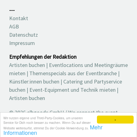
---
Kontakt
AGB
Datenschutz
Impressum
Empfehlungen der Redaktion
Artisten buchen
|
Eventlocations und Meetingräume
mieten
|
Themenspecials aus der Eventbranche
|
Künstler:innen buchen
|
Catering und Partyservice
buchen
|
Event-Equipment und Technik mieten
|
Artisten buchen
© 2026 elbgoods GmbH / We connect the event
Wir nutzen eigene und Third-Party-Cookies, um unseren
industry / Medienvielfalt für die Eventplanung /
×
Service für Dich noch besser zu machen. Wenn Du auf dieser
Mehr
Eventbranchenbuch, Blog, Magazin und mehr
Website weitersurfst, stimmst Du der Cookie-Verwendung zu.
Informationen