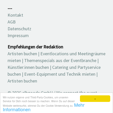
---
Kontakt
AGB
Datenschutz
Impressum
Empfehlungen der Redaktion
Artisten buchen
|
Eventlocations und Meetingräume
mieten
|
Themenspecials aus der Eventbranche
|
Künstler:innen buchen
|
Catering und Partyservice
buchen
|
Event-Equipment und Technik mieten
|
Artisten buchen
© 2026 elbgoods GmbH / We connect the event
Wir nutzen eigene und Third-Party-Cookies, um unseren
industry / Medienvielfalt für die Eventplanung /
×
Service für Dich noch besser zu machen. Wenn Du auf dieser
Mehr
Eventbranchenbuch, Blog, Magazin und mehr
Website weitersurfst, stimmst Du der Cookie-Verwendung zu.
Informationen