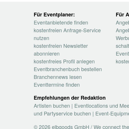
Für Eventplaner:
Für A
Eventanbietende finden
Angeb
kostenfreien Anfrage-Service
Angeb
nutzen
Werb
kostenfreien Newsletter
schal
abonnieren
Event
kostenfreies Profil anlegen
koste
Eventbranchenbuch bestellen
Branchennews lesen
Eventtermine finden
Empfehlungen der Redaktion
Artisten buchen
|
Eventlocations und Me
und Partyservice buchen
|
Event-Equipme
© 2026 elbgoods GmbH / We connect the e