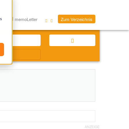
os
og
memoLetter
Zum Verzeichnis
ANZEIGE