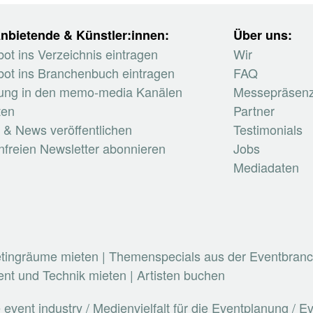
nbietende & Künstler:innen:
Über uns:
ot ins Verzeichnis eintragen
Wir
ot ins Branchenbuch eintragen
FAQ
ung in den memo-media Kanälen
Messepräsen
ten
Partner
 & News veröffentlichen
Testimonials
nfreien Newsletter abonnieren
Jobs
Mediadaten
etingräume mieten
|
Themenspecials aus der Eventbran
nt und Technik mieten
|
Artisten buchen
vent industry / Medienvielfalt für die Eventplanung / 