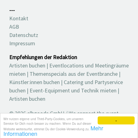
---
Kontakt
AGB
Datenschutz
Impressum
Empfehlungen der Redaktion
Artisten buchen
|
Eventlocations und Meetingräume
mieten
|
Themenspecials aus der Eventbranche
|
Künstler:innen buchen
|
Catering und Partyservice
buchen
|
Event-Equipment und Technik mieten
|
Artisten buchen
© 2026 elbgoods GmbH / We connect the event
Wir nutzen eigene und Third-Party-Cookies, um unseren
industry / Medienvielfalt für die Eventplanung /
×
Service für Dich noch besser zu machen. Wenn Du auf dieser
Mehr
Eventbranchenbuch, Blog, Magazin und mehr
Website weitersurfst, stimmst Du der Cookie-Verwendung zu.
Informationen