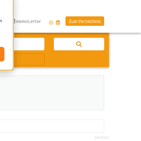
os
g
memoLetter
Zum Verzeichnis
ANZEIGE