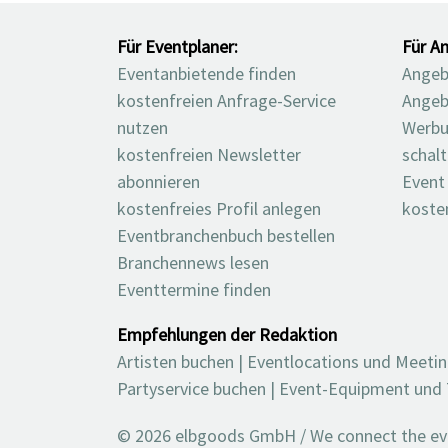
Für Eventplaner:
Für An
Eventanbietende finden
Angebo
kostenfreien Anfrage-Service
Angeb
nutzen
Werbu
kostenfreien Newsletter
schal
abonnieren
Event
kostenfreies Profil anlegen
koste
Eventbranchenbuch bestellen
Branchennews lesen
Eventtermine finden
Empfehlungen der Redaktion
Artisten buchen
|
Eventlocations und Meeti
Partyservice buchen
|
Event-Equipment und 
© 2026 elbgoods GmbH / We connect the even