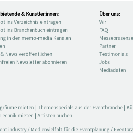
bietende & Künstler:innen:
Über uns:
t ins Verzeichnis eintragen
Wir
ot ins Branchenbuch eintragen
FAQ
ng in den memo-media Kanälen
Messepräsenz
ten
Partner
 & News veröffentlichen
Testimonials
nfreien Newsletter abonnieren
Jobs
Mediadaten
ngräume mieten
|
Themenspecials aus der Eventbranche
|
Kü
Technik mieten
|
Artisten buchen
t industry / Medienvielfalt für die Eventplanung / Eventb