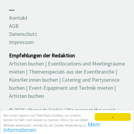
---
Kontakt
AGB
Datenschutz
Impressum
Empfehlungen der Redaktion
Artisten buchen
|
Eventlocations und Meetingräume
mieten
|
Themenspecials aus der Eventbranche
|
Künstler:innen buchen
|
Catering und Partyservice
buchen
|
Event-Equipment und Technik mieten
|
Artisten buchen
© 2026 elbgoods GmbH / We connect the event
Wir nutzen eigene und Third-Party-Cookies, um unseren
industry / Medienvielfalt für die Eventplanung /
×
Service für Dich noch besser zu machen. Wenn Du auf dieser
Mehr
Eventbranchenbuch, Blog, Magazin und mehr
Website weitersurfst, stimmst Du der Cookie-Verwendung zu.
Informationen