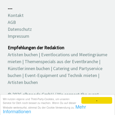
---
Kontakt
AGB
Datenschutz
Impressum
Empfehlungen der Redaktion
Artisten buchen
|
Eventlocations und Meetingräume
mieten
|
Themenspecials aus der Eventbranche
|
Künstler:innen buchen
|
Catering und Partyservice
buchen
|
Event-Equipment und Technik mieten
|
Artisten buchen
© 2026 elbgoods GmbH / We connect the event
Wir nutzen eigene und Third-Party-Cookies, um unseren
industry / Medienvielfalt für die Eventplanung /
×
Service für Dich noch besser zu machen. Wenn Du auf dieser
Mehr
Eventbranchenbuch, Blog, Magazin und mehr
Website weitersurfst, stimmst Du der Cookie-Verwendung zu.
Informationen