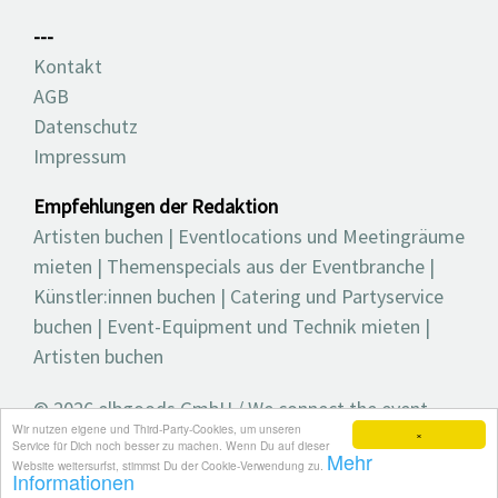
---
Kontakt
AGB
Datenschutz
Impressum
Empfehlungen der Redaktion
Artisten buchen
|
Eventlocations und Meetingräume
mieten
|
Themenspecials aus der Eventbranche
|
Künstler:innen buchen
|
Catering und Partyservice
buchen
|
Event-Equipment und Technik mieten
|
Artisten buchen
© 2026 elbgoods GmbH / We connect the event
Wir nutzen eigene und Third-Party-Cookies, um unseren
industry / Medienvielfalt für die Eventplanung /
×
Service für Dich noch besser zu machen. Wenn Du auf dieser
Mehr
Eventbranchenbuch, Blog, Magazin und mehr
Website weitersurfst, stimmst Du der Cookie-Verwendung zu.
Informationen