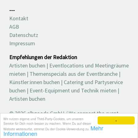
---
Kontakt
AGB
Datenschutz
Impressum
Empfehlungen der Redaktion
Artisten buchen
|
Eventlocations und Meetingräume
mieten
|
Themenspecials aus der Eventbranche
|
Künstler:innen buchen
|
Catering und Partyservice
buchen
|
Event-Equipment und Technik mieten
|
Artisten buchen
© 2026 elbgoods GmbH / We connect the event
Wir nutzen eigene und Third-Party-Cookies, um unseren
industry / Medienvielfalt für die Eventplanung /
×
Service für Dich noch besser zu machen. Wenn Du auf dieser
Mehr
Eventbranchenbuch, Blog, Magazin und mehr
Website weitersurfst, stimmst Du der Cookie-Verwendung zu.
Informationen