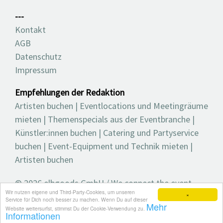
---
Kontakt
AGB
Datenschutz
Impressum
Empfehlungen der Redaktion
Artisten buchen
|
Eventlocations und Meetingräume
mieten
|
Themenspecials aus der Eventbranche
|
Künstler:innen buchen
|
Catering und Partyservice
buchen
|
Event-Equipment und Technik mieten
|
Artisten buchen
© 2026 elbgoods GmbH / We connect the event
Wir nutzen eigene und Third-Party-Cookies, um unseren
industry / Medienvielfalt für die Eventplanung /
×
Service für Dich noch besser zu machen. Wenn Du auf dieser
Mehr
Eventbranchenbuch, Blog, Magazin und mehr
Website weitersurfst, stimmst Du der Cookie-Verwendung zu.
Informationen