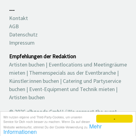
---
Kontakt
AGB
Datenschutz
Impressum
Empfehlungen der Redaktion
Artisten buchen
|
Eventlocations und Meetingräume
mieten
|
Themenspecials aus der Eventbranche
|
Künstler:innen buchen
|
Catering und Partyservice
buchen
|
Event-Equipment und Technik mieten
|
Artisten buchen
© 2026 elbgoods GmbH / We connect the event
Wir nutzen eigene und Third-Party-Cookies, um unseren
industry / Medienvielfalt für die Eventplanung /
×
Service für Dich noch besser zu machen. Wenn Du auf dieser
Mehr
Eventbranchenbuch, Blog, Magazin und mehr
Website weitersurfst, stimmst Du der Cookie-Verwendung zu.
Informationen