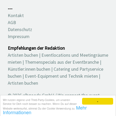
---
Kontakt
AGB
Datenschutz
Impressum
Empfehlungen der Redaktion
Artisten buchen
|
Eventlocations und Meetingräume
mieten
|
Themenspecials aus der Eventbranche
|
Künstler:innen buchen
|
Catering und Partyservice
buchen
|
Event-Equipment und Technik mieten
|
Artisten buchen
© 2026 elbgoods GmbH / We connect the event
Wir nutzen eigene und Third-Party-Cookies, um unseren
industry / Medienvielfalt für die Eventplanung /
×
Service für Dich noch besser zu machen. Wenn Du auf dieser
Mehr
Eventbranchenbuch, Blog, Magazin und mehr
Website weitersurfst, stimmst Du der Cookie-Verwendung zu.
Informationen