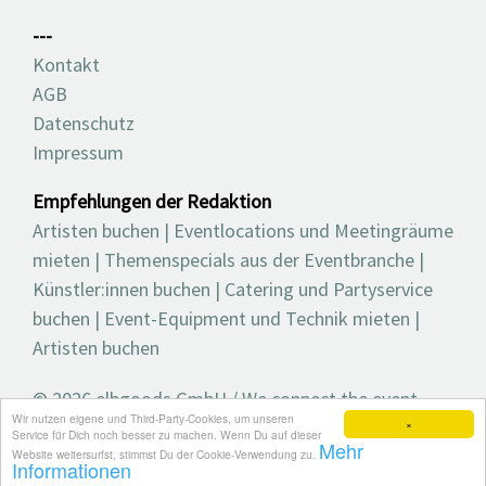
---
Kontakt
AGB
Datenschutz
Impressum
Empfehlungen der Redaktion
Artisten buchen
|
Eventlocations und Meetingräume
mieten
|
Themenspecials aus der Eventbranche
|
Künstler:innen buchen
|
Catering und Partyservice
buchen
|
Event-Equipment und Technik mieten
|
Artisten buchen
© 2026 elbgoods GmbH / We connect the event
Wir nutzen eigene und Third-Party-Cookies, um unseren
industry / Medienvielfalt für die Eventplanung /
×
Service für Dich noch besser zu machen. Wenn Du auf dieser
Mehr
Eventbranchenbuch, Blog, Magazin und mehr
Website weitersurfst, stimmst Du der Cookie-Verwendung zu.
Informationen