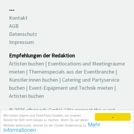
---
Kontakt
AGB
Datenschutz
Impressum
Empfehlungen der Redaktion
Artisten buchen
|
Eventlocations und Meetingräume
mieten
|
Themenspecials aus der Eventbranche
|
Künstler:innen buchen
|
Catering und Partyservice
buchen
|
Event-Equipment und Technik mieten
|
Artisten buchen
© 2026 elbgoods GmbH / We connect the event
Wir nutzen eigene und Third-Party-Cookies, um unseren
industry / Medienvielfalt für die Eventplanung /
×
Service für Dich noch besser zu machen. Wenn Du auf dieser
Mehr
Eventbranchenbuch, Blog, Magazin und mehr
Website weitersurfst, stimmst Du der Cookie-Verwendung zu.
Informationen