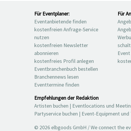
Für Eventplaner:
Für An
Eventanbietende finden
Angebo
kostenfreien Anfrage-Service
Angeb
nutzen
Werbu
kostenfreien Newsletter
schal
abonnieren
Event
kostenfreies Profil anlegen
koste
Eventbranchenbuch bestellen
Branchennews lesen
Eventtermine finden
Empfehlungen der Redaktion
Artisten buchen
|
Eventlocations und Meeti
Partyservice buchen
|
Event-Equipment und 
© 2026 elbgoods GmbH / We connect the even