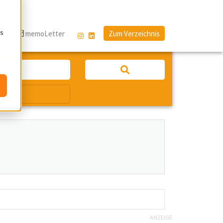
os
g
memoLetter
Zum Verzeichnis
ANZEIGE