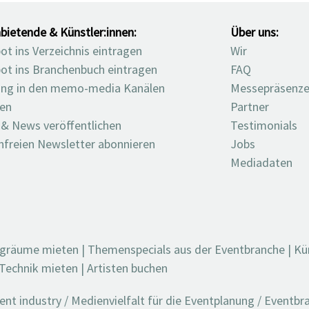
bietende & Künstler:innen:
Über uns:
t ins Verzeichnis eintragen
Wir
ot ins Branchenbuch eintragen
FAQ
ng in den memo-media Kanälen
Messepräsenz
ten
Partner
 & News veröffentlichen
Testimonials
nfreien Newsletter abonnieren
Jobs
Mediadaten
ngräume mieten
|
Themenspecials aus der Eventbranche
|
Kü
Technik mieten
|
Artisten buchen
t industry / Medienvielfalt für die Eventplanung / Eventb