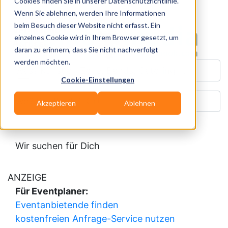
Cookies finden Sie in unserer Datenschutzrichtlinie.
Wenn Sie ablehnen, werden Ihre Informationen
Datum:
Donnerstag, 06.08.2026
beim Besuch dieser Website nicht erfasst. Ein
Veranstalter:
einzelnes Cookie wird in Ihrem Browser gesetzt, um
Adresse:
daran zu erinnern, dass Sie nicht nachverfolgt
werden möchten.
Was? Künstler, Zelte, Bands, Catering, ...
Cookie-Einstellungen
Wo? Stadt, PLZ, Ort
Akzeptieren
Ablehnen
Wir suchen für Dich
ANZEIGE
Für Eventplaner:
Eventanbietende finden
kostenfreien Anfrage-Service nutzen