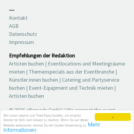
---
Kontakt
AGB
Datenschutz
Impressum
Empfehlungen der Redaktion
Artisten buchen
|
Eventlocations und Meetingräume
mieten
|
Themenspecials aus der Eventbranche
|
Künstler:innen buchen
|
Catering und Partyservice
buchen
|
Event-Equipment und Technik mieten
|
Artisten buchen
© 2026 elbgoods GmbH / We connect the event
Wir nutzen eigene und Third-Party-Cookies, um unseren
industry / Medienvielfalt für die Eventplanung /
×
Service für Dich noch besser zu machen. Wenn Du auf dieser
Mehr
Eventbranchenbuch, Blog, Magazin und mehr
Website weitersurfst, stimmst Du der Cookie-Verwendung zu.
Informationen