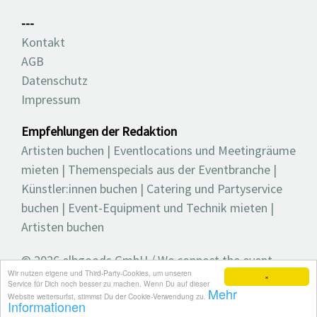
---
Kontakt
AGB
Datenschutz
Impressum
Empfehlungen der Redaktion
Artisten buchen
|
Eventlocations und Meetingräume
mieten
|
Themenspecials aus der Eventbranche
|
Künstler:innen buchen
|
Catering und Partyservice
buchen
|
Event-Equipment und Technik mieten
|
Artisten buchen
© 2026 elbgoods GmbH / We connect the event
Wir nutzen eigene und Third-Party-Cookies, um unseren
industry / Medienvielfalt für die Eventplanung /
×
Service für Dich noch besser zu machen. Wenn Du auf dieser
Mehr
Eventbranchenbuch, Blog, Magazin und mehr
Website weitersurfst, stimmst Du der Cookie-Verwendung zu.
Informationen