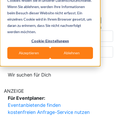
Cookies finden Sie in unserer Datenschutzrichtlinie.
Wenn Sie ablehnen, werden Ihre Informationen
Datum:
Sonntag, 09.08.2026
beim Besuch dieser Website nicht erfasst. Ein
Veranstalter:
einzelnes Cookie wird in Ihrem Browser gesetzt, um
Adresse:
daran zu erinnern, dass Sie nicht nachverfolgt
werden möchten.
Was? Künstler, Zelte, Bands, Catering, ...
Cookie-Einstellungen
Wo? Stadt, PLZ, Ort
Akzeptieren
Ablehnen
Wir suchen für Dich
ANZEIGE
Für Eventplaner:
Eventanbietende finden
kostenfreien Anfrage-Service nutzen