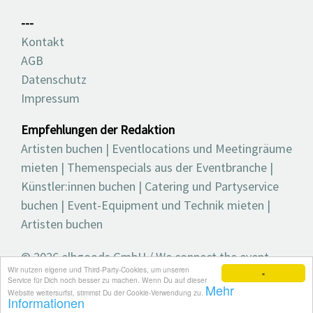
---
Kontakt
AGB
Datenschutz
Impressum
Empfehlungen der Redaktion
Artisten buchen
|
Eventlocations und Meetingräume
mieten
|
Themenspecials aus der Eventbranche
|
Künstler:innen buchen
|
Catering und Partyservice
buchen
|
Event-Equipment und Technik mieten
|
Artisten buchen
© 2026 elbgoods GmbH / We connect the event
Wir nutzen eigene und Third-Party-Cookies, um unseren
industry / Medienvielfalt für die Eventplanung /
×
Service für Dich noch besser zu machen. Wenn Du auf dieser
Mehr
Eventbranchenbuch, Blog, Magazin und mehr
Website weitersurfst, stimmst Du der Cookie-Verwendung zu.
Informationen