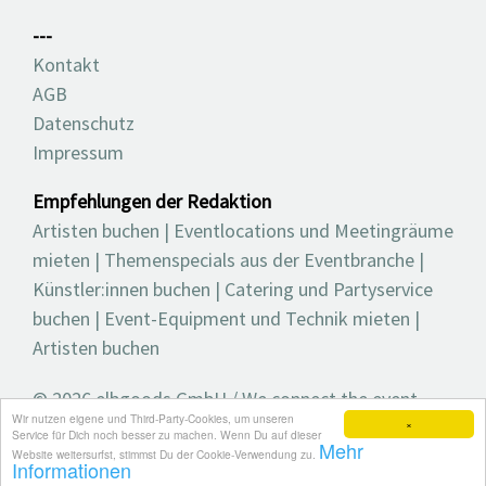
---
Kontakt
AGB
Datenschutz
Impressum
Empfehlungen der Redaktion
Artisten buchen
|
Eventlocations und Meetingräume
mieten
|
Themenspecials aus der Eventbranche
|
Künstler:innen buchen
|
Catering und Partyservice
buchen
|
Event-Equipment und Technik mieten
|
Artisten buchen
© 2026 elbgoods GmbH / We connect the event
Wir nutzen eigene und Third-Party-Cookies, um unseren
industry / Medienvielfalt für die Eventplanung /
×
Service für Dich noch besser zu machen. Wenn Du auf dieser
Mehr
Eventbranchenbuch, Blog, Magazin und mehr
Website weitersurfst, stimmst Du der Cookie-Verwendung zu.
Informationen