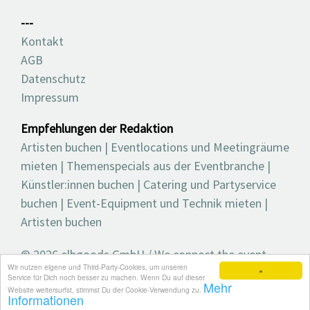
---
Kontakt
AGB
Datenschutz
Impressum
Empfehlungen der Redaktion
Artisten buchen
|
Eventlocations und Meetingräume
mieten
|
Themenspecials aus der Eventbranche
|
Künstler:innen buchen
|
Catering und Partyservice
buchen
|
Event-Equipment und Technik mieten
|
Artisten buchen
© 2026 elbgoods GmbH / We connect the event
Wir nutzen eigene und Third-Party-Cookies, um unseren
industry / Medienvielfalt für die Eventplanung /
×
Service für Dich noch besser zu machen. Wenn Du auf dieser
Mehr
Eventbranchenbuch, Blog, Magazin und mehr
Website weitersurfst, stimmst Du der Cookie-Verwendung zu.
Informationen